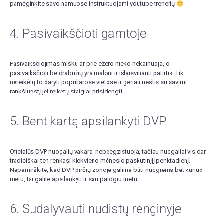
pamėginkite savo namuose instruktuojami youtube trenerių
4. Pasivaikščioti gamtoje
Pasivaiksčiojimas mišku ar prie ežero nieko nekainuoja, o
pasivaikščioti be drabužių yra maloni ir išlaisvinanti patirtis. Tik
nereikėtų to daryti populiarose vietose ir geriau neštis su savimi
rankšluostį jei reikėtų staigiai prisidengti
5. Bent kartą apsilankyti DVP
Oficialūs DVP nuogalių vakarai nebeegzistuoja, tačiau nuogaliai vis dar
tradiciškai ten renkasi kiekvieno mėnesio paskutinįjį penktadienį.
Nepamirškite, kad DVP pirčių zonoje galima būti nuogiems bet kuriuo
metu, tai galite apsilankyti ir sau patogiu metu.
6. Sudalyvauti nudistų renginyje