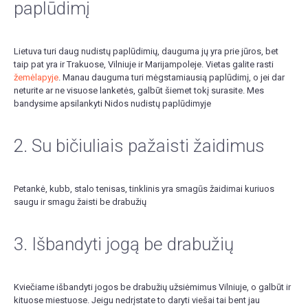
paplūdimį
Lietuva turi daug nudistų paplūdimių, dauguma jų yra prie jūros, bet
taip pat yra ir Trakuose, Vilniuje ir Marijampoleje. Vietas galite rasti
žemėlapyje
. Manau dauguma turi mėgstamiausią paplūdimį, o jei dar
neturite ar ne visuose lanketės, galbūt šiemet tokį surasite. Mes
bandysime apsilankyti Nidos nudistų paplūdimyje
2. Su bičiuliais pažaisti žaidimus
Petankė, kubb, stalo tenisas, tinklinis yra smagūs žaidimai kuriuos
saugu ir smagu žaisti be drabužių
3. Išbandyti jogą be drabužių
Kviečiame išbandyti jogos be drabužių užsiėmimus Vilniuje, o galbūt ir
kituose miestuose. Jeigu nedrįstate to daryti viešai tai bent jau