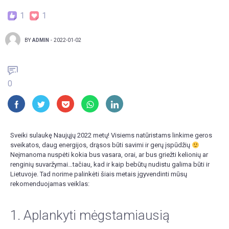
1
1
BY
ADMIN
-
2022-01-02
0
Sveiki sulaukę Naujųjų 2022 metų! Visiems natūristams linkime geros
sveikatos, daug energijos, drąsos būti savimi ir gerų įspūdžių
Neįmanoma nuspėti kokia bus vasara, orai, ar bus griežti kelionių ar
renginių suvaržymai…tačiau, kad ir kaip bebūtų nudistu galima būti ir
Lietuvoje. Tad norime palinkėti šiais metais įgyvendinti mūsų
rekomenduojamas veiklas:
1. Aplankyti mėgstamiausią