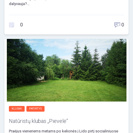
dalyvauja?…
0
0
KLUBAI
PATIRTYS
Natūristų klubas „Pievelė”
Praėjus vieneriems metams po kelionės į Lido pirtį socialiniuose