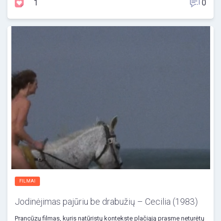
1
0
FILMAI
Jodinėjimas pajūriu be drabužių – Cecilia (1983)
Prancūzų filmas, kuris natūristų kontekste plačiąją prasme neturėtų