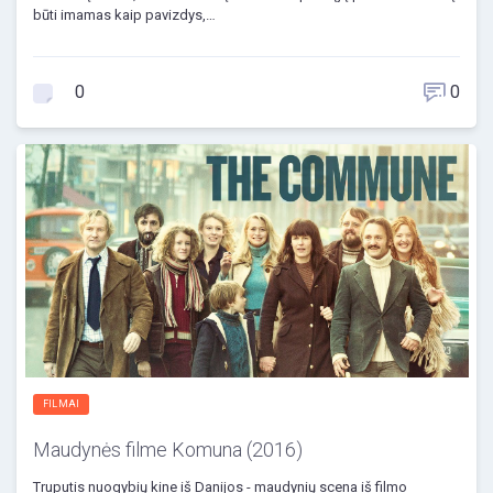
būti imamas kaip pavizdys,…
0
0
FILMAI
Maudynės filme Komuna (2016)
Truputis nuogybių kine iš Danijos - maudynių scena iš filmo