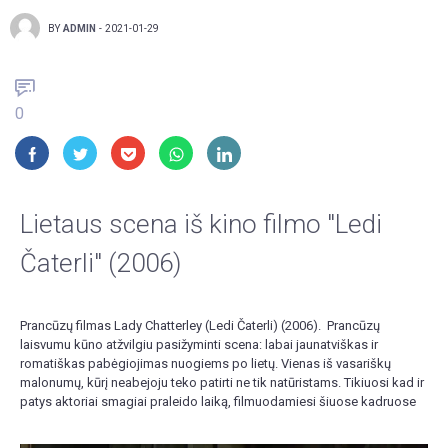
BY
ADMIN
-
2021-01-29
0
Lietaus scena iš kino filmo "Ledi
Čaterli" (2006)
Prancūzų filmas Lady Chatterley (Ledi Čaterli) (2006). Prancūzų
laisvumu kūno atžvilgiu pasižyminti scena: labai jaunatviškas ir
romatiškas pabėgiojimas nuogiems po lietų. Vienas iš vasariškų
malonumų, kūrį neabejoju teko patirti ne tik natūristams. Tikiuosi kad ir
patys aktoriai smagiai praleido laiką, filmuodamiesi šiuose kadruose