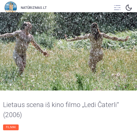
NATŪRIZMAS.LT
Lietaus scena iš kino filmo „Ledi Čaterli”
(2006)
FILMAI