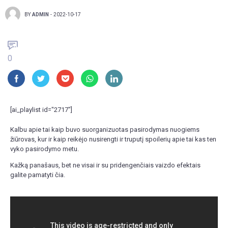
BY
ADMIN
-
2022-10-17
0
[ai_playlist id="2717"]
Kalbu apie tai kaip buvo suorganizuotas pasirodymas nuogiems
žiūrovas, kur ir kaip reikėjo nusirengti ir truputį spoilerių apie tai kas ten
vyko pasirodymo metu.
Kažką panašaus, bet ne visai ir su pridengenčiais vaizdo efektais
galite pamatyti čia.