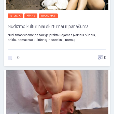
ISTORIJA
KŪNAS
NUOGUMAS
Nudizmo kultūriniai skirtumai ir panašumai
Nudizmas visame pasaulyje praktikuojamas įvairiais būdais,
priklausomai nuo kultūrinių ir socialinių normų.…
0
0