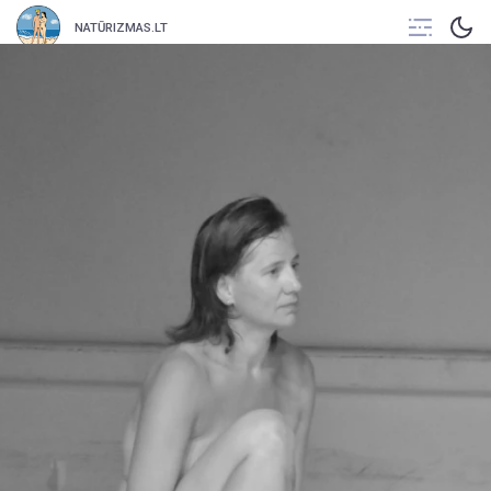
NATŪRIZMAS.LT