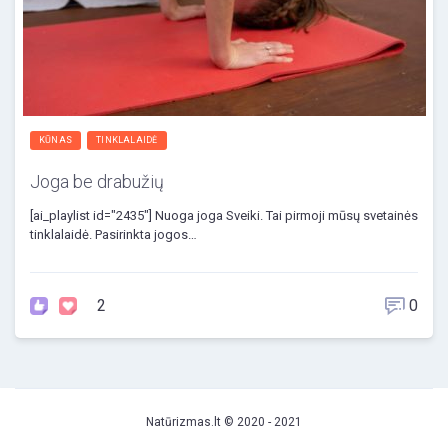
KŪNAS
TINKLALAIDĖ
Joga be drabužių
[ai_playlist id="2435"] Nuoga joga Sveiki. Tai pirmoji mūsų svetainės
tinklalaidė. Pasirinkta jogos…
2
0
Natūrizmas.lt © 2020 - 2021